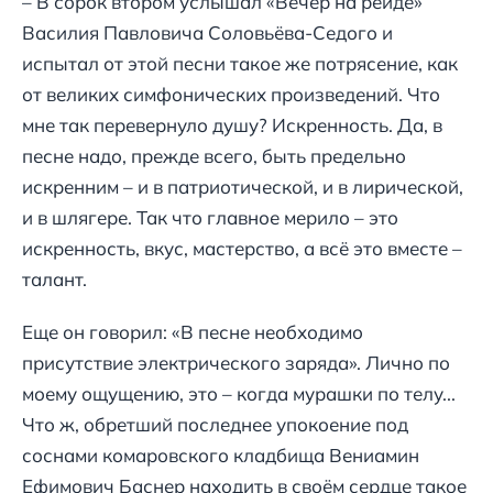
– В сорок втором услышал «Вечер на рейде»
Василия Павловича Соловьёва-Седого и
испытал от этой песни такое же потрясение, как
от великих симфонических произведений. Что
мне так перевернуло душу? Искренность. Да, в
песне надо, прежде всего, быть предельно
искренним – и в патриотической, и в лирической,
и в шлягере. Так что главное мерило – это
искренность, вкус, мастерство, а всё это вместе –
талант.
Еще он говорил: «В песне необходимо
присутствие электрического заряда». Лично по
моему ощущению, это – когда мурашки по телу...
Что ж, обретший последнее упокоение под
соснами комаровского кладбища Вениамин
Ефимович Баснер находить в своём сердце такое