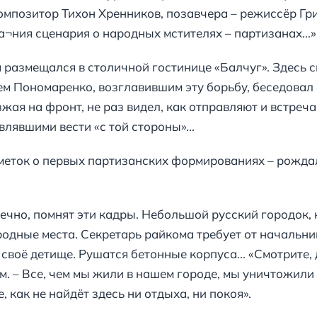
мпозитор Тихон Хренников, позавчера – режиссёр Гри
¬ния сценария о народных мстителях – партизанах...»
размещался в столичной гостинице «Балчуг». Здесь с
 Пономаренко, возглавившим эту борьбу, беседовал с 
жая на фронт, не раз видел, как отправляют и встреч
лявшими вести «с той стороны»...
 заметок о первых партизанских формированиях – рожд
чно, помнят эти кадры. Небольшой русский городок, н
родные места. Секретарь райкома требует от начальни
своё детище. Рушатся бетонные корпуса... «Смотрите, 
. – Все, чем мы жили в нашем городе, мы уничтожили 
е, как не найдёт здесь ни отдыха, ни покоя».