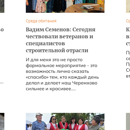
Среда обитания
С
во
Вадим Семенов: Сегодня
К
чествовали ветеранов и
в
специалистов
с
строительной отрасли
П
с
И для меня это не просто
П
формальное мероприятие - это
С
возможность лично сказать
в
«спасибо» тем, кто каждый день
..
делал и делает наш Черемхово
сильнее и красивее....