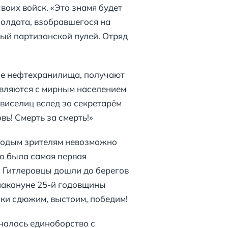
оих войск. «Это знамя будет
 солдата, взобравшегося на
ный партизанской пулей. Отряд
ые нефтехранилища, получают
авляются с мирным населением
виселиц вслед за секретарём
ь! Смерть за смерть!»
олодым зрителям невозможно
то была самая первая
 Гитлеровцы дошли до берегов
, накануне 25-й годовщины
аки сдюжим, выстоим, победим!
иналось единоборство с