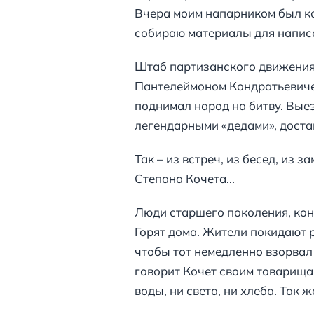
Вчера моим напарником был ко
собираю материалы для написа
Штаб партизанского движения 
Пантелеймоном Кондратьевичем
поднимал народ на битву. Выез
легендарными «дедами», достав
Так – из встреч, из бесед, из
Степана Кочета...
Люди старшего поколения, коне
Горят дома. Жители покидают 
чтобы тот немедленно взорвал 
говорит Кочет своим товарищам
воды, ни света, ни хлеба. Так ж