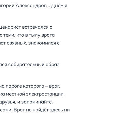
горий Александров... Днём я
ценарист встречался с
теми, кто в тылу врага
ают связных, знакомился с
ался собирательный образ
а пороге которого – враг.
ка местной электростанции,
друзья, и запоминайте, –
сами. Враг не найдёт здесь ни