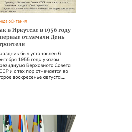
реда обитания
ак в Иркутске в 1956 году
первые отмечали День
троителя
раздник был установлен 6
ентября 1955 года указом
резидиума Верховного Совета
ССР и с тех пор отмечается во
торое воскресенье августа....