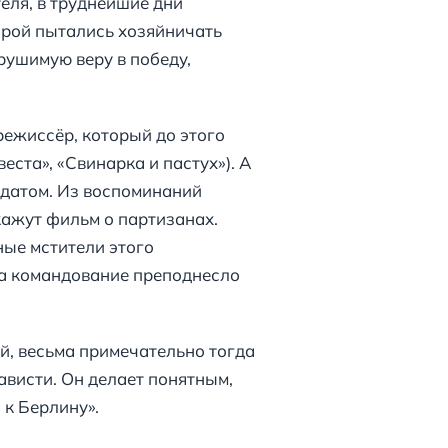
еля, в труднейшие дни
орой пытались хозяйничать
рушимую веру в победу,
ежиссёр, который до этого
еста», «Свинарка и пастух»). А
лдатом. Из воспоминаний
кажут фильм о партизанах.
ные мстители этого
нса командование преподнесло
й, весьма примечательно тогда
ависти. Он делает понятным,
 к Берлину».