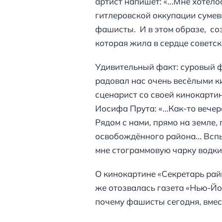
артист напишет: «...Мне хотел
гитлеровской оккупации сумев
фашисты. И в этом образе, соз
которая жила в сердце советск
Удивительный факт: суровый ф
радовал нас очень весёлыми ки
сценарист со своей кинокарти
Иосифа Прута: «...Как-то вече
Рядом с нами, прямо на земле
освобождённого района... Вспы
мне стограммовую чарку водки.
О кинокартине «Секретарь рай
же отозвалась газета «Нью-Йор
почему фашисты сегодня, вмес