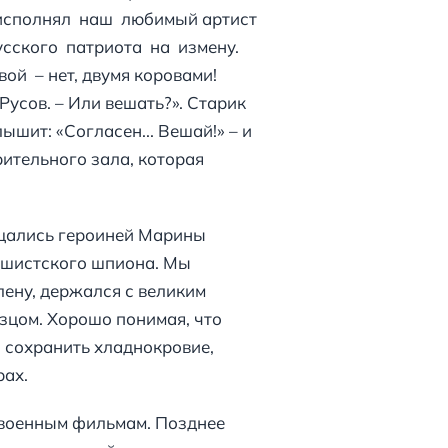
о исполнял наш любимый артист
усского патриота на измену.
й – нет, двумя коровами!
 Русов. – Или вешать?». Старик
ышит: «Согласен... Вешай!» – и
рительного зала, которая
хищались героиней Марины
ашистского шпиона. Мы
лену, держался с великим
азцом. Хорошо понимая, что
 сохранить хладнокровие,
рах.
овоенным фильмам. Позднее