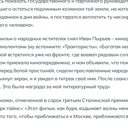
ось показать государственного и партийного руководит
шего остаться подлинным хозяином той земли, на кот
данном в дни войны, я постарался воплотить ту несок
ого человека».
ильм о народных мстителях снял Иван Пырьев – кинор
нолентами (ну вспомните: «Трактористы», «Богатая нев
ной встретился уже на фронте, где воевал рядовым со
ром приехала кинопередвижка, и нам объявили, что по
, перед белой простынёй, сидели прославленные народ
хнул экран, и я увидел в титрах своё имя. После сеа
 Это была награда за мой литературный труд».
кома», отмеченной в сорок третьем Сталинской премие
к таймс»: «Этот фильм, как буря, вздымает волны нен
то того, чтобы приближаться к Москве, приближаются