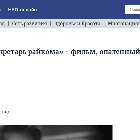
ы
НКО-онлайн
од
|
Сеть развития
|
Здоровье и Красота
|
Многонацион
екретарь райкома» - фильм, опаленны
енка!