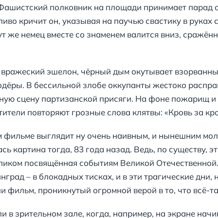
 Фашистский полковник на площади принимает парад св
тливо кричит он, указывая на паучью свастику в руках
т же немец вместе со знаменем валится вниз, сражён
с вражеский эшелон, чёрный дым окутывает взорванн
одёры. В бессильной злобе оккупанты жестоко распр
ьную сцену партизанской присяги. На фоне пожарищ и 
тели повторяют грозные слова клятвы: «Кровь за кров
ом фильме выглядит ну очень наивным, и нынешним м
сь картина тогда, 83 года назад. Ведь, по существу, э
ликом посвящённая событиям Великой Отечественной.
инград – в блокадных тисках, и в эти трагические дни
и фильм, проникнутый огромной верой в то, что всё-т
и в зрительном зале, когда, например, на экране нач