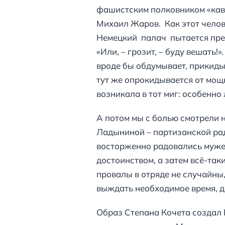
фашистским полковником «кава
Михаил Жаров. Как этот чело
Немецкий палач пытается прел
«Или, – грозит, – буду вешать!
вроде бы обдумывает, прикидыв
тут же опрокидывается от мощн
возникала в тот миг: особенно
А потом мы с болью смотрели н
Ладыниной – партизанской ра
восторженно радовались мужес
достоинством, а затем всё-так
провалы в отряде не случайны
выждать необходимое время, д
Образ Степана Кочета создал