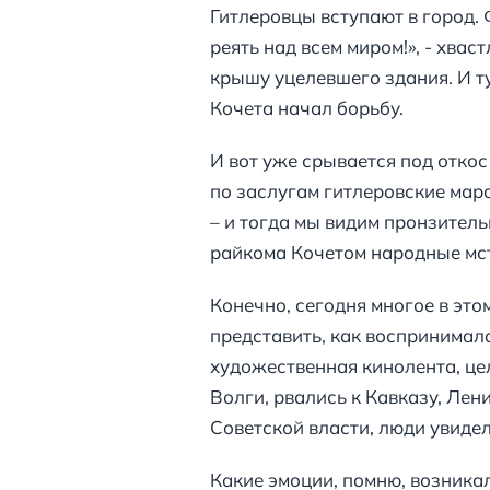
Гитлеровцы вступают в город.
реять над всем миром!», - хвас
крышу уцелевшего здания. И ту
Кочета начал борьбу.
И вот уже срывается под отко
по заслугам гитлеровские мар
– и тогда мы видим пронзител
райкома Кочетом народные мсти
Конечно, сегодня многое в эт
представить, как воспринимала
художественная кинолента, це
Волги, рвались к Кавказу, Лен
Советской власти, люди увидел
Какие эмоции, помню, возникал