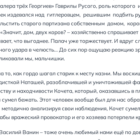
лера трёх Георгиев» Гаврилы Русого, роль которог
век издевался над гитлеровцем, решившим подбить р
ьстить старого партизана собственным домом, корово
». «Значит, дом, двух коров? – хозяйственно спрашивает
ает, что выгоднее. Палач уже торжествует. И вдруг сл
ого удара в челюсть... До сих пор ощущаю реакцию з
 ликовали мы, мальчишки.
а то, как гордо шагал старик к месту казни. Мы вос
дисткой Наташей, разоблачившей и уничтожившей ф
тву и находчивости Кочета, который, оказавшись в п
и сумел бежать. Этот человек вообще был для нас обр
, методично анализируя свои наблюдения, Кочет сумел
абы вражеский провокатор и его хозяева потерпели к
 Василий Ванин – тоже очень любимый нами ещё по д