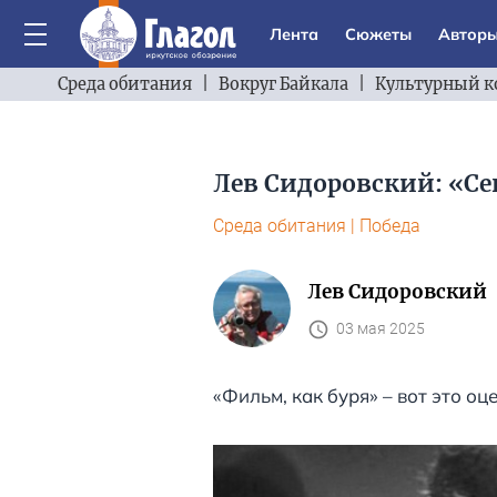
Лента
Сюжеты
Автор
Среда обитания
|
Вокруг Байкала
|
Культурный к
Лев Сидоровский: «С
Среда обитания
|
Победа
Лев Сидоровский
03 мая 2025
«Фильм, как буря» – вот это оц