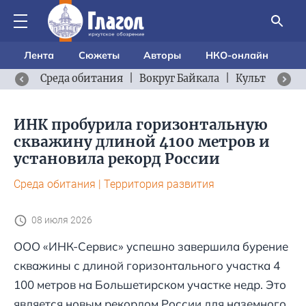
Лента
Сюжеты
Авторы
НКО-онлайн
Среда обитания
|
Вокруг Байкала
|
Культурный 
ИНК пробурила горизонтальную
скважину длиной 4100 метров и
установила рекорд России
Среда обитания
|
Территория развития
08 июля 2026
ООО «ИНК-Сервис» успешно завершила бурение
скважины с длиной горизонтального участка 4
100 метров на Большетирском участке недр. Это
является новым рекордом России для наземного