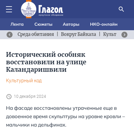
Лента
Сюжеты
Авторы
НКО-онлайн
Среда обитания
|
Вокруг Байкала
|
Культурный 
Исторический особняк
восстановили на улице
Каландаришвили
Культурный код
10 декабря 2024
На фасаде восстановлены утраченные еще в
довоенное время скульптуры на уровне кровли –
мальчики на дельфинах.