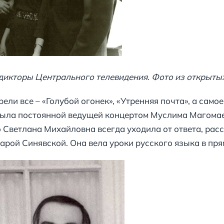
 дикторы Центрального телевидения. Фото из открыты
ли все – «Голубой огонек», «Утренняя почта», а самое
была постоянной ведущей концертом Муслима Магомае
о Светлана Михайловна всегда уходила от ответа, рас
амарой Синявской. Она вела уроки русского языка в пр