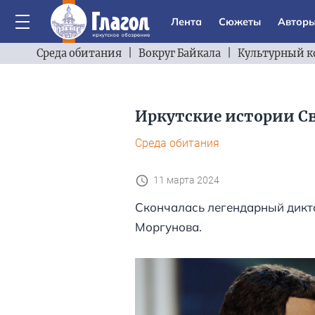
Лента
Сюжеты
Автор
Среда обитания
|
Вокруг Байкала
|
Культурный к
Иркутские истории С
Среда обитания
11 марта 2024
Скончалась легендарный дикт
Моргунова.