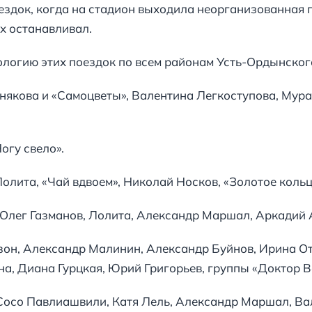
здок, когда на стадион выходила неорганизованная 
х останавливал.
логию этих поездок по всем районам Усть-Ордынского
снякова и «Самоцветы», Валентина Легкоступова, Мур
огу свело».
олита, «Чай вдвоем», Николай Носков, «Золотое коль
 Олег Газманов, Лолита, Александр Маршал, Аркадий 
зон, Александр Малинин, Александр Буйнов, Ирина О
а, Диана Гурцкая, Юрий Григорьев, группы «Доктор Ва
 Сосо Павлиашвили, Катя Лель, Александр Маршал, Ва