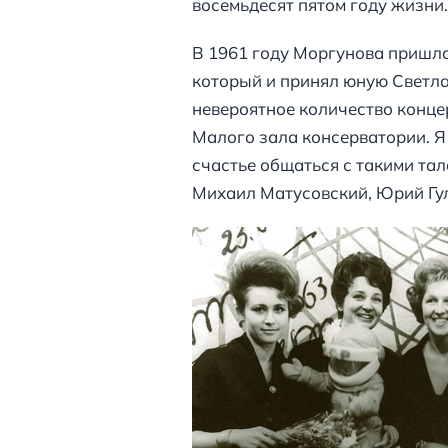
восемьдесят пятом году жизни.
В 1961 году Моргунова пришла 
который и принял юную Светла
невероятное количество концер
Малого зала консерватории. Я в
счастье общаться с такими та
Михаил Матусовский, Юрий Гул