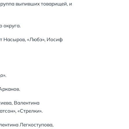
группа выпивших товарищей, и
 округа.
ат Насыров, «Любэ», Иосиф
цо».
Арканов.
тиева, Валентина
тсон», «Стрелки».
лентина Легкоступова,