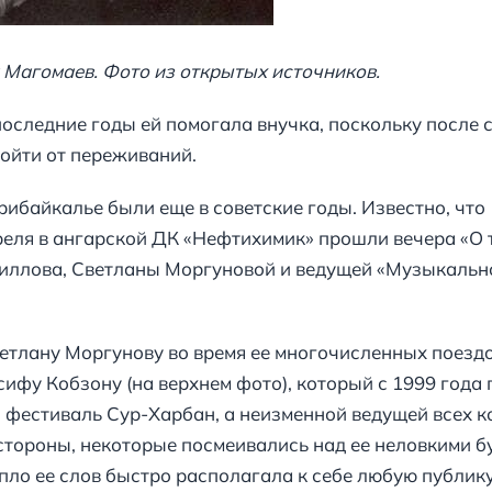
 Магомаев. Фото из открытых источников.
оследние годы ей помогала внучка, поскольку после с
тойти от переживаний.
байкалье были еще в советские годы. Известно, что 
еля в ангарской ДК «Нефтихимик» прошли вечера «О т
риллова, Светланы Моргуновой и ведущей «Музыкальн
етлану Моргунову во время ее многочисленных поездок
сифу Кобзону (на верхнем фото), который с 1999 года
 фестиваль Сур-Харбан, а неизменной ведущей всех к
стороны, некоторые посмеивались над ее неловкими б
епло ее слов быстро располагала к себе любую публику