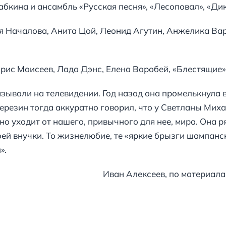
бкина и ансамбль «Русская песня», «Лесоповал», «Дик
я Началова, Анита Цой, Леонид Агутин, Анжелика Вар
рис Моисеев, Лада Дэнс, Елена Воробей, «Блестящие»,
азывали на телевидении. Год назад она промелькнула 
резин тогда аккуратно говорил, что у Светланы Мих
но уходит от нашего, привычного для нее, мира. Она 
оей внучки. То жизнелюбие, те «яркие брызги шампанс
».
еев, по материалам 