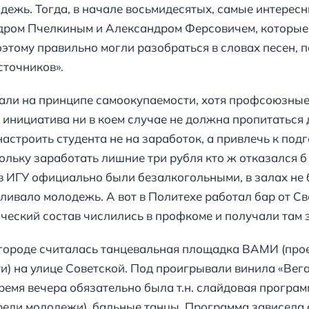
дежь. Тогда, в начале восьмидесятых, самые интерес
дром Пчелкиным и Александром Ферсовичем, которые
оэтому правильно могли разобраться в словах песен, 
точников».
али на принципе самоокупаемости, хотя профсоюзные 
 инициатива ни в коем случае не должна пропитаться
 настроить студента не на заработок, а привлечь к под
ольку заработать лишние три рубля кто ж отказался б
 в ИГУ официально были безалкогольными, в залах не 
вливало молодежь. А вот в Политехе работал бар от С
ческий состав числились в профкоме и получали там 
 городе считалась танцевальная площадка ВАМИ (про
) на улице Советской. Под проигрывали винила «Вега
емя вечера обязательно была т.н. слайдовая программ
среди молодежи), бальные танцы. Программа зависела 