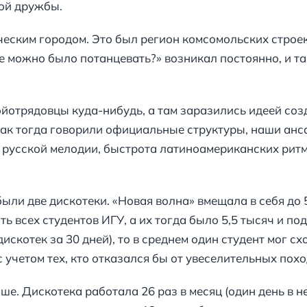
ой дружбы.
еским городом. Это был регион комсомольских строек,
е можно было потанцевать?» возникал постоянно, и т
йотрядовцы куда-нибудь, а там заразились идеей соз
 Как тогда говорили официальные структуры, наши анс
 русской мелодии, быстрота латиноамериканских ритм
ыли две дискотеки. «Новая волна» вмещала в себя до 
ть всех студентов ИГУ, а их тогда было 5,5 тысяч и по
искотек за 30 дней), то в среднем один студент мог сх
с учетом тех, кто отказался бы от увеселительных похо
ше. Дискотека работала 26 раз в месяц (один день в н