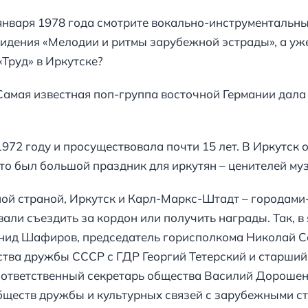
 января 1978 года смотрите вокально-инструментальн
идения «Мелодии и ритмы зарубежной эстрады», а уже
«Труд» в Иркутске?
Самая известная поп-группа восточной Германии дала 
1972 году и просуществовала почти 15 лет. В Иркутск
 это был большой праздник для иркутян – ценителей муз
ой страной, Иркутск и Карл-Маркс-Штадт – городами
али съездить за кордон или получить награды. Так, в
онид Шафиров, председатель горисполкома Николай 
тва дружбы СССР с ГДР Георгий Тетерский и старший
 ответственный секретарь общества Василий Дороше
бществ дружбы и культурных связей с зарубежными с