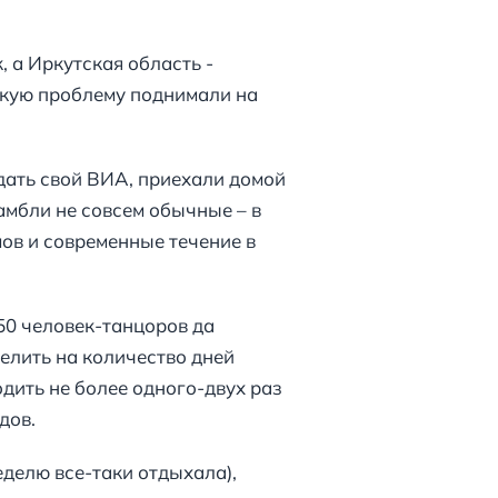
 а Иркутская область -
акую проблему поднимали на
дать свой ВИА, приехали домой
амбли не совсем обычные – в
ов и современные течение в
50 человек-танцоров да
делить на количество дней
одить не более одного-двух раз
дов.
еделю все-таки отдыхала),