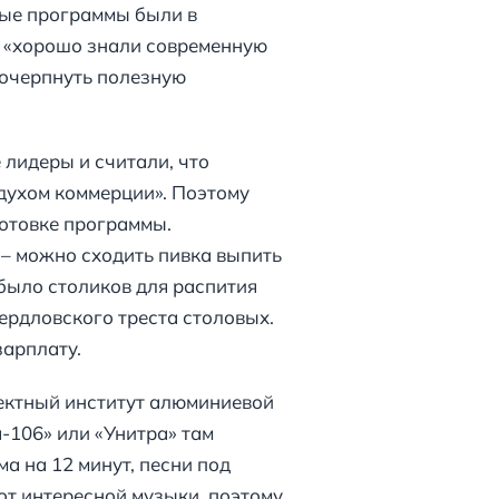
ные программы были в
 «хорошо знали современную
почерпнуть полезную
лидеры и считали, что
 духом коммерции». Поэтому
готовке программы.
 – можно сходить пивка выпить
было столиков для распития
вердловского треста столовых.
зарплату.
ектный институт алюминиевой
-106» или «Унитра» там
а на 12 минут, песни под
от интересной музыки, поэтому