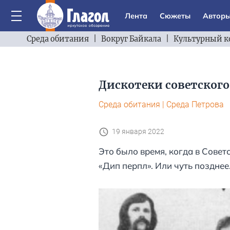
Лента
Сюжеты
Автор
Среда обитания
|
Вокруг Байкала
|
Культурный к
Дискотеки советского
Среда обитания
|
Среда Петрова
19 января 2022
Это было время, когда в Сове
«Дип перпл». Или чуть позднее