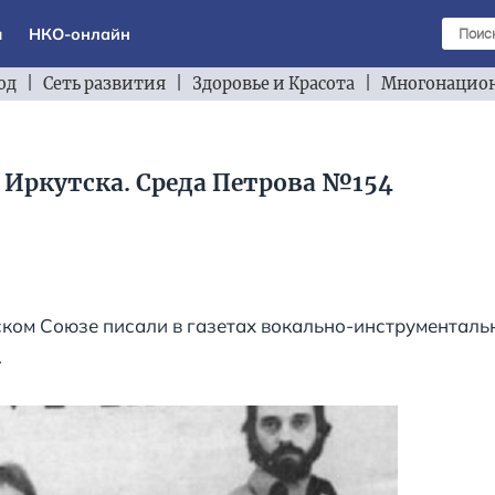
ы
НКО-онлайн
од
|
Сеть развития
|
Здоровье и Красота
|
Многонацион
 Иркутска. Среда Петрова №154
тском Союзе писали в газетах вокально-инструменталь
.