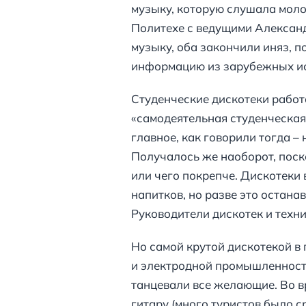
музыку, которую слушала моло
Политехе с ведущими Алексан
музыку, оба закончили иняз, п
информацию из зарубежных ис
Студенческие дискотеки работ
«самодеятельная студенческая
главное, как говорили тогда –
Получалось же наоборот, поск
или чего покрепче. Дискотеки
напитков, но разве это остана
Руководители дискотек и техни
Но самой крутой дискотекой в
и электродной промышленности
танцевали все желающие. Во вр
гитару (много туристов было 