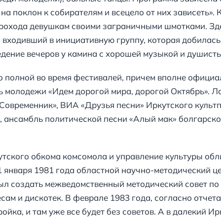
на поклон к собирателям и всецело от них зависеть». 
прохода девушкам своими заграничными шмотками. Зде
входивший в инициативную группу, которая добилась 
дение вечеров у камина с хорошей музыкой и душист
 полной во время фестивалей, причем вполне официал
ь молодежи «Идем дорогой мира, дорогой Октябрь». Л
Современник», ВИА «Друзья песни» Иркутского культ
, ансамбль политической песни «Алый мак» болгарског
утского обкома комсомола и управление культуры об
1 января 1981 года областной научно-методический ц
ыл создать межведомственный методический совет по
сам и дискотек. В феврале 1983 года, согласно отчетам
ойка, и там уже все будет без советов. А в далекий И