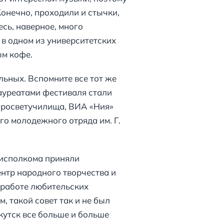
Конечно, проходили и стычки,
сь, наверное, много
в одном из университетских
ым кофе.
ьных. Вспомните все тот же
ауреатами фестиваля стали
просветучилища, ВИА «Ния»
о молодежного отряда им. Г.
лисполкома приняли
ентр народного творчества и
 работе любительских
, такой совет так и не был
ркутск все больше и больше