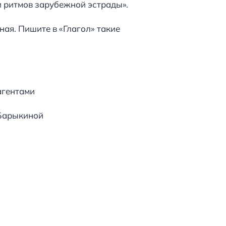
и ритмов зарубежной эстрады».
ая. Пишите в «Глагол» такие
агентами
 Барыкиной