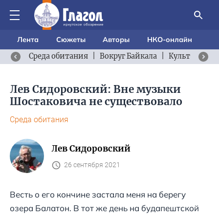
Лента
Сюжеты
Авторы
НКО-онлайн
Среда обитания
|
Вокруг Байкала
|
Культурный 
Лев Сидоровский: Вне музыки
Шостаковича не существовало
Среда обитания
Лев Сидоровский
26 сентября 2021
Весть о его кончине застала меня на берегу
озера Балатон. В тот же день на будапештской