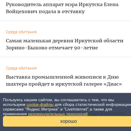
Руководитель аппарат мэра Иркутска Елена
Войцехович подала в отставку
Среда обитания
Самая маленькая деревня Иркутской области
Зорино-Быково отмечает 90-летие
Среда обитания
Выставка промышленной живописи к Дню
шахтера пройдет в иркутской галерее «Диас»
Пользуясь нашим сайтом, вы соглашаетесь с тем, что мы
Среда обитания
используем
cookie-файлы
для сбора статистической информации
сервисами "Яндекс.Метрика" и "LiveInternet",а также для
Новая стела установлена при въезде в поселок
применения
рекомендательных технологий
.
Качуг
хорошо