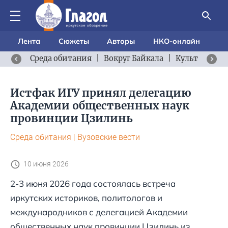
Лента
Сюжеты
Авторы
НКО-онлайн
Среда обитания
|
Вокруг Байкала
|
Культурный 
Истфак ИГУ принял делегацию
Академии общественных наук
провинции Цзилинь
Среда обитания
|
Вузовские вести
10 июня 2026
2-3 июня 2026 года состоялась встреча
иркутских историков, политологов и
международников с делегацией Академии
общественных наук провинции Цзилинь из