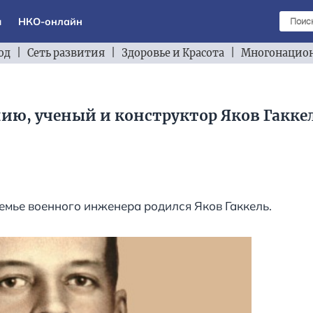
ы
НКО-онлайн
од
|
Сеть развития
|
Здоровье и Красота
|
Многонацион
ию, ученый и конструктор Яков Гакке
семье военного инженера родился Яков Гаккель.