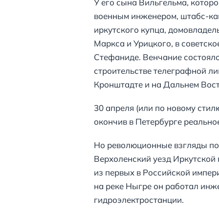
У его сына Вильгельма, которо
военным инженером, штабс-кап
иркутского купца, домовладель
Маркса и Урицкого, в советско
Стефаниде. Венчание состояло
строительстве телеграфной ли
Кронштадте и на Дальнем Вост
30 апреля (или по новому стил
окончив в Петербурге реально
Но революционные взгляды пов
Верхоленский уезд Иркутской г
из первых в Российской импер
на реке Ныгре он работал инж
гидроэлектростанции.