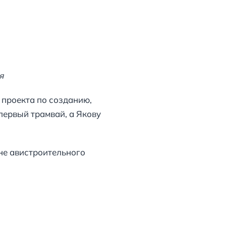
я
 проекта по созданию,
первый трамвай, а Якову
ане авистроительного