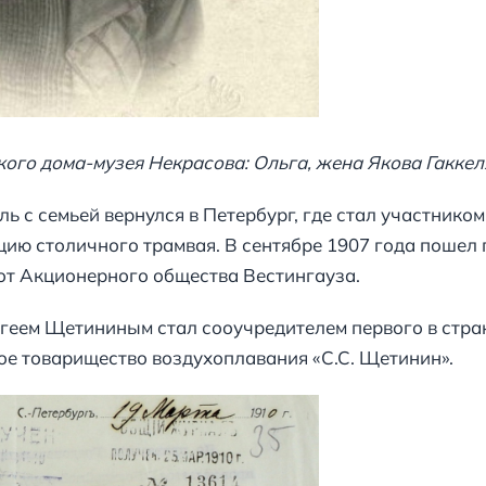
ого дома-музея Некрасова: Ольга, жена Якова Гаккел
ь с семьей вернулся в Петербург, где стал участником
цию столичного трамвая. В сентябре 1907 года пошел 
от Акционерного общества Вестингауза.
ергеем Щетининым стал сооучредителем первого в стр
ое товарищество воздухоплавания «С.С. Щетинин».