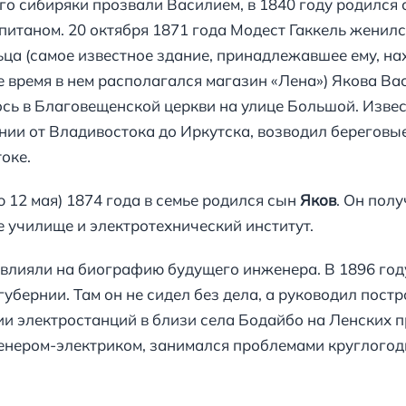
го сибиряки прозвали Василием, в 1840 году родился 
итаном. 20 октября 1871 года Модест Гаккель женилс
ца (самое известное здание, принадлежавшее ему, на
е время в нем располагался магазин «Лена») Якова Ва
сь в Благовещенской церкви на улице Большой. Извест
нии от Владивостока до Иркутска, возводил береговы
оке.
ю 12 мая) 1874 года в семье родился сын
Яков
. Он пол
е училище и электротехнический институт.
лияли на биографию будущего инженера. В 1896 году 
убернии. Там он не сидел без дела, а руководил пост
ии электростанций в близи села Бодайбо на Ленских п
енером-электриком, занимался проблемами круглого