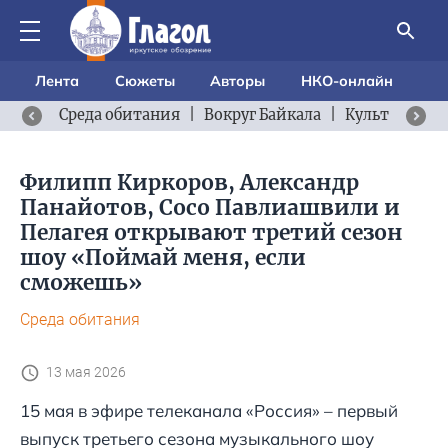
Лента
Сюжеты
Авторы
НКО-онлайн
Среда обитания
|
Вокруг Байкала
|
Культурный 
Филипп Киркоров, Александр
Панайотов, Сосо Павлиашвили и
Пелагея открывают третий сезон
шоу «Поймай меня, если
сможешь»
Среда обитания
13 мая 2026
15 мая в эфире телеканала «Россия» – первый
выпуск третьего сезона музыкального шоу