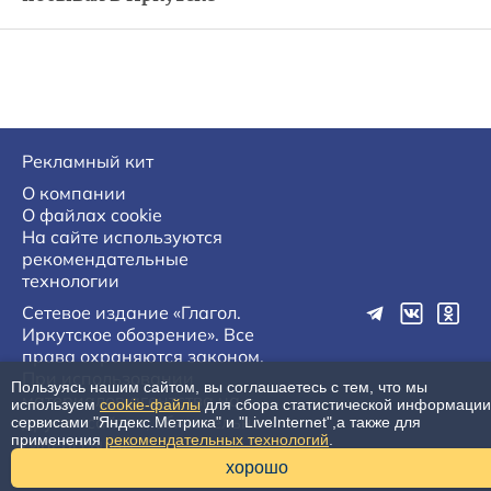
Рекламный кит
О компании
О файлах cookie
На сайте используются
рекомендательные
технологии
Сетевое издание «Глагол.
Иркутское обозрение». Все
права охраняются законом.
При использовании
Пользуясь нашим сайтом, вы соглашаетесь с тем, что мы
материалов агентства на
используем
cookie-файлы
для сбора статистической информации
других сайтах, обязательна
сервисами "Яндекс.Метрика" и "LiveInternet",а также для
применения
рекомендательных технологий
.
гиперссылка.
16+
хорошо