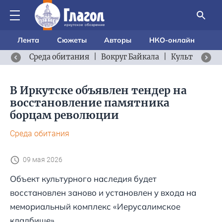
Лента
Сюжеты
Авторы
НКО-онлайн
Среда обитания
|
Вокруг Байкала
|
Культурный 
В Иркутске объявлен тендер на
восстановление памятника
борцам революции
Среда обитания
09 мая 2026
Объект культурного наследия будет
восстановлен заново и установлен у входа на
мемориальный комплекс «Иерусалимское
кладбище».