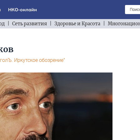
ы
НКО-онлайн
од
|
Сеть развития
|
Здоровье и Красота
|
Многонацион
ков
голЪ. Иркутское обозрение"