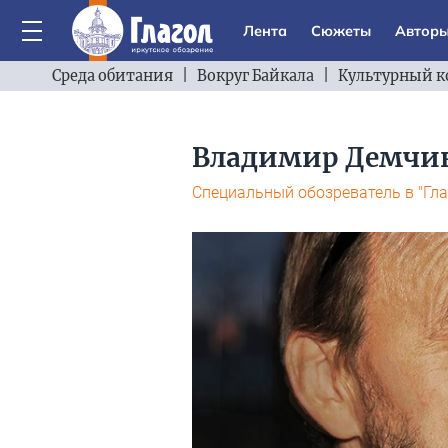
Лента
Сюжеты
Автор
Среда обитания
|
Вокруг Байкала
|
Культурный к
Владимир Демчи
Специальный обозреватель в "Гла