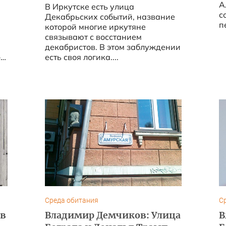
А
В Иркутске есть улица
с
Декабрьских событий, название
п
которой многие иркутяне
связывают с восстанием
декабристов. В этом заблуждении
»
есть своя логика....
.
Среда обитания
С
ов
Владимир Демчиков: Улица
В