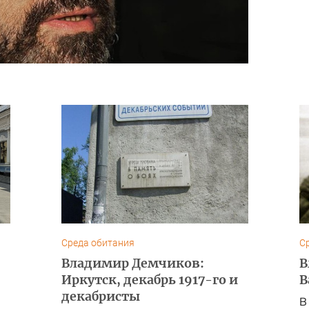
Среда обитания
С
Владимир Демчиков:
В
Иркутск, декабрь 1917-го и
В
декабристы
В