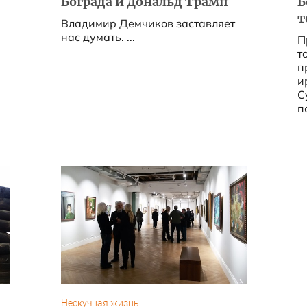
Бограда и Дональд Трамп
Б
т
Владимир Демчиков заставляет
нас думать. ...
П
т
п
и
С
п
х
н
т
Нескучная жизнь