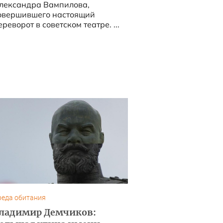
лександра Вампилова,
овершившего настоящий
ереворот в советском театре. ...
реда обитания
ладимир Демчиков: