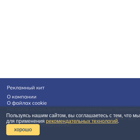
Рекламный кит
О компании
О файлах cookie
На сайте используются рекомендательные технологи
Пользуясь нашим сайтом, вы соглашаетесь с тем, что м
Сетевое издание «Глагол. Иркутское обозрение». Все
для применения
рекомендательных технологий
.
обязательна гиперссылка.
хорошо
16+