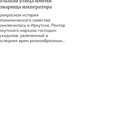
ольшая улица имени
оварища императора
рекрасная история
опонимического свойства
риключилась в Иркутске. Ректор
ркутского нархоза господин
уходолов, увлеченный в
оследнее врем разнообразными
удожественными идеями, решил
авести порядок в иркутской
опонимике. ...